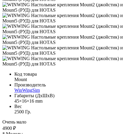
Код товара
Mount
Производитель
WinWingSim
Габариты (ДхШхВ)
45×16×16 mm
Вес
2500 Гр.
Очень мало
4900 ₽
* Модель: