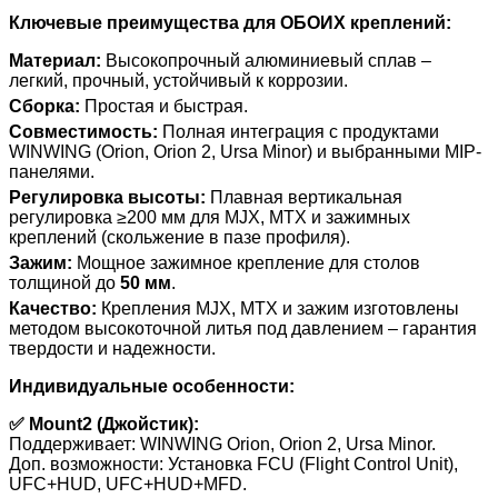
Ключевые преимущества для ОБОИХ креплений:
Материал:
Высокопрочный алюминиевый сплав –
легкий, прочный, устойчивый к коррозии.
Сборка:
Простая и быстрая.
Совместимость:
Полная интеграция с продуктами
WINWING (Orion, Orion 2, Ursa Minor) и выбранными MIP-
панелями.
Регулировка высоты:
Плавная вертикальная
регулировка ≥200 мм для MJX, MTX и зажимных
креплений (скольжение в пазе профиля).
Зажим:
Мощное зажимное крепление для столов
толщиной до
50 мм
.
Качество:
Крепления MJX, MTX и зажим изготовлены
методом высокоточной литья под давлением – гарантия
твердости и надежности.
Индивидуальные особенности:
✅ Mount2 (Джойстик):
Поддерживает: WINWING Orion, Orion 2, Ursa Minor.
Доп. возможности: Установка FCU (Flight Control Unit),
UFC+HUD, UFC+HUD+MFD.