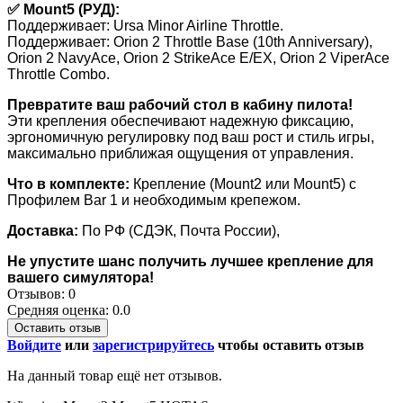
✅ Mount5 (РУД):
Поддерживает: Ursa Minor Airline Throttle.
Поддерживает: Orion 2 Throttle Base (10th Anniversary),
Orion 2 NavyAce, Orion 2 StrikeAce E/EX, Orion 2 ViperAce
Throttle Combo.
Превратите ваш рабочий стол в кабину пилота!
Эти крепления обеспечивают надежную фиксацию,
эргономичную регулировку под ваш рост и стиль игры,
максимально приближая ощущения от управления.
Что в комплекте:
Крепление (Mount2 или Mount5) с
Профилем Bar 1 и необходимым крепежом.
Доставка:
По РФ (СДЭК, Почта России),
Не упустите шанс получить лучшее крепление для
вашего симулятора!
Отзывов: 0
Средняя оценка: 0.0
Оставить отзыв
Войдите
или
зарегистрируйтесь
чтобы оставить отзыв
На данный товар ещё нет отзывов.